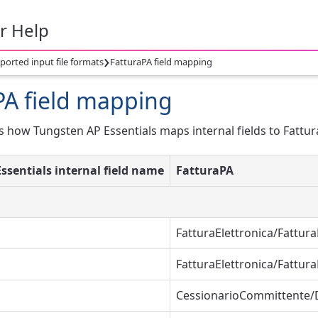
r Help
›
ported input file formats
FatturaPA field mapping
PA field mapping
s how Tungsten AP Essentials maps internal fields to Fattur
ssentials internal field name
FatturaPA
FatturaElettronica/Fattur
FatturaElettronica/Fattu
CessionarioCommittente/