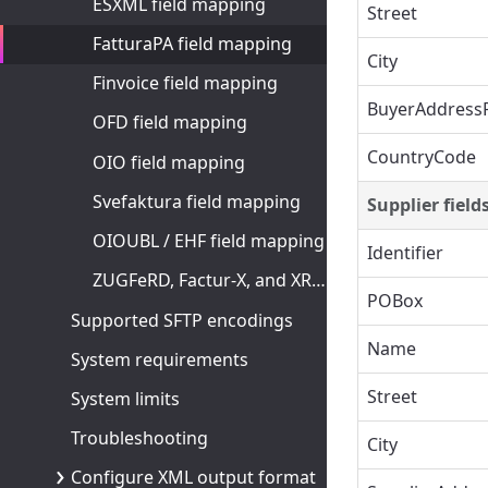
ESXML field mapping
Street
FatturaPA field mapping
City
Finvoice field mapping
BuyerAddress
OFD field mapping
CountryCode
OIO field mapping
Svefaktura field mapping
Supplier field
OIOUBL / EHF field mapping
Identifier
ZUGFeRD, Factur-X, and XRechnung field mapping
POBox
Supported SFTP encodings
Name
System requirements
Street
System limits
Troubleshooting
City
Configure XML output format