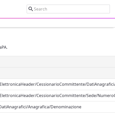
aPA.
aElettronicaHeader/CessionarioCommittente/DatiAnagrafici
raElettronicaHeader/CessionarioCommittente/Sede/NumeroC
DatiAnagrafici/Anagrafica/Denominazione