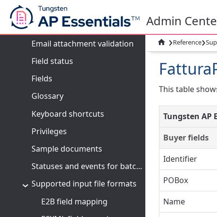
Copyright Notices
Admin Cente
Data retention
›
›

Reference
Sup
Email attachment validation
Field status
Fattura
Fields
This table show
Glossary
Keyboard shortcuts
Tungsten AP E
Privileges
Buyer fields
Sample documents
Identifier
Statuses and events for batches and documents
POBox
Supported input file formats
E2B field mapping
Name